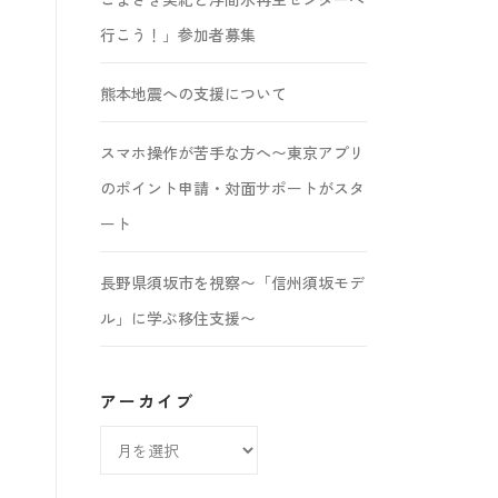
行こう！」参加者募集
熊本地震への支援について
スマホ操作が苦手な方へ〜東京アプリ
のポイント申請・対面サポートがスタ
ート
長野県須坂市を視察〜「信州須坂モデ
ル」に学ぶ移住支援〜
アーカイブ
ア
ー