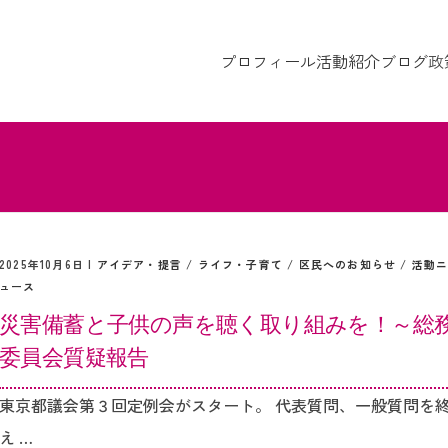
プロフィール
活動紹介
ブログ
政
2025年10月6日 |
アイデア・提言
/
ライフ・子育て
/
区民へのお知らせ
/
活動
ュース
災害備蓄と子供の声を聴く取り組みを！～総
委員会質疑報告
東京都議会第３回定例会がスタート。 代表質問、一般質問を
え …