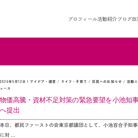
プロフィール
活動紹介
ブログ
政
2026年5月12日 |
アイデア・提言
/
ライフ・子育て
/
区民へのお知らせ
/
活動
ュース
物価高騰・資材不足対策の緊急要望を小池知
へ提出
本日、都民ファーストの会東京都議団として、小池百合子知事
に対 …