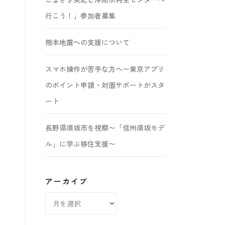
行こう！」参加者募集
熊本地震への支援について
スマホ操作が苦手な方へ〜東京アプリ
のポイント申請・対面サポートがスタ
ート
長野県須坂市を視察〜「信州須坂モデ
ル」に学ぶ移住支援〜
アーカイブ
ア
ー