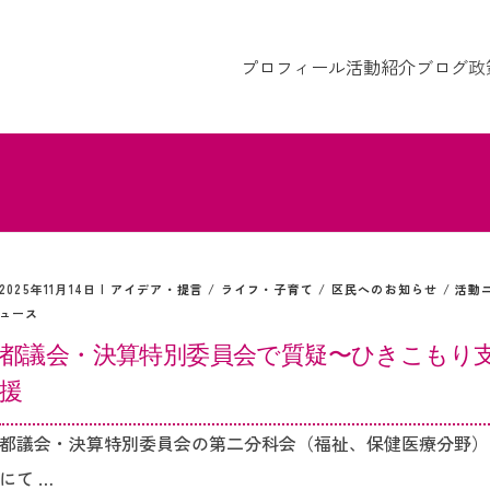
プロフィール
活動紹介
ブログ
政
2025年11月14日 |
アイデア・提言
/
ライフ・子育て
/
区民へのお知らせ
/
活動
ュース
都議会・決算特別委員会で質疑〜ひきこもり
援
都議会・決算特別委員会の第二分科会（福祉、保健医療分野）
にて …