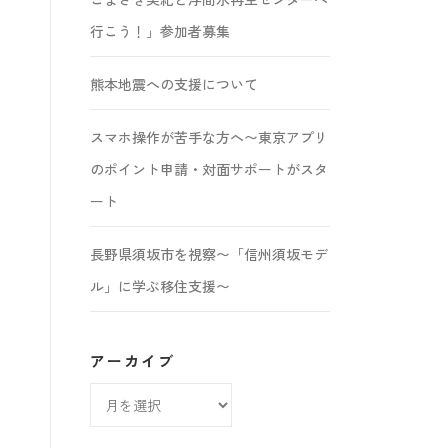
行こう！」参加者募集
熊本地震への支援について
スマホ操作が苦手な方へ〜東京アプリ
のポイント申請・対面サポートがスタ
ート
長野県須坂市を視察〜「信州須坂モデ
ル」に学ぶ移住支援〜
アーカイブ
ア
ー