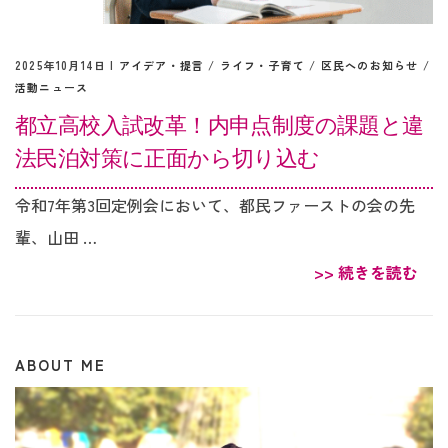
2025年10月14日 |
アイデア・提言
/
ライフ・子育て
/
区民へのお知らせ
/
活動ニュース
都立高校入試改革！内申点制度の課題と違
法民泊対策に正面から切り込む
令和7年第3回定例会において、都民ファーストの会の先
輩、山田 …
>> 続きを読む
ABOUT ME