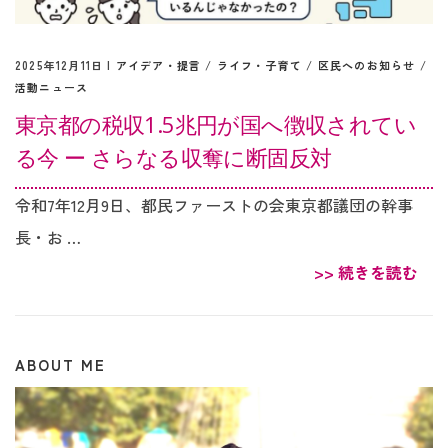
2025年12月11日 |
アイデア・提言
/
ライフ・子育て
/
区民へのお知らせ
/
活動ニュース
東京都の税収1.5兆円が国へ徴収されてい
る今 ー さらなる収奪に断固反対
令和7年12月9日、都民ファーストの会東京都議団の幹事
長・お …
>> 続きを読む
ABOUT ME