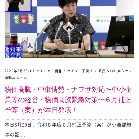
2026年5月29日 |
アイデア・提言
/
ライフ・子育て
/
区民へのお知らせ
/
活動ニュース
物価高騰・中東情勢・ナフサ対応〜中小企
業等の経営・物価高騰緊急対策〜６月補正
予算（案）が本日発表！
本日5月29日、令和８年度６月補正予算（案）が小池都知
事の記 …