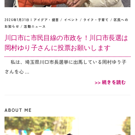
2026年1月31日 |
アイデア・提言
/
イベント
/
ライフ・子育て
/
区民への
お知らせ
/
活動ニュース
川口市に市民目線の市政を！川口市長選は
岡村ゆり子さんに投票お願いします
私は、埼玉県川口市長選挙に出馬している岡村ゆり子
さんを心 …
>> 続きを読む
ABOUT ME