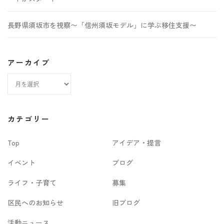
長野県須坂市を視察〜「信州須坂モデル」に学ぶ移住支援〜
アーカイブ
ア
ー
カ
カテゴリー
イ
Top
アイデア・提言
ブ
イベント
ブログ
ライフ・子育て
募集
区民へのお知らせ
旧ブログ
活動ニュース