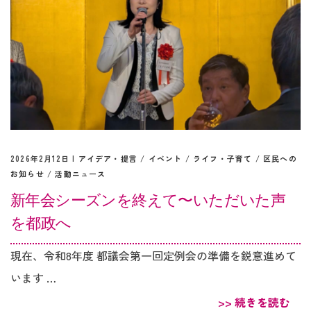
2026年2月12日 |
アイデア・提言
/
イベント
/
ライフ・子育て
/
区民への
お知らせ
/
活動ニュース
新年会シーズンを終えて〜いただいた声
を都政へ
現在、令和8年度 都議会第一回定例会の準備を鋭意進めて
います …
>> 続きを読む