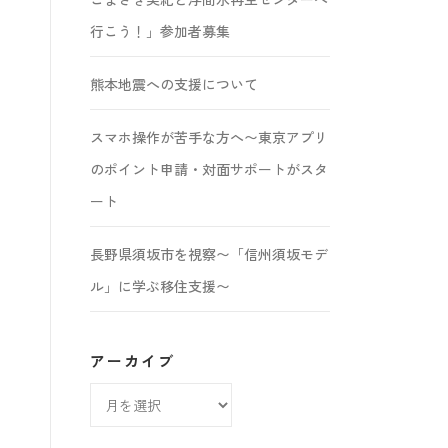
行こう！」参加者募集
熊本地震への支援について
スマホ操作が苦手な方へ〜東京アプリ
のポイント申請・対面サポートがスタ
ート
長野県須坂市を視察〜「信州須坂モデ
ル」に学ぶ移住支援〜
アーカイブ
ア
ー