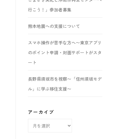
行こう！」参加者募集
熊本地震への支援について
スマホ操作が苦手な方へ〜東京アプリ
のポイント申請・対面サポートがスタ
ート
長野県須坂市を視察〜「信州須坂モデ
ル」に学ぶ移住支援〜
アーカイブ
ア
ー