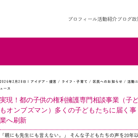
プロフィール
活動紹介
ブログ
政
2026年2月28日 |
アイデア・提言
/
ライフ・子育て
/
区民へのお知らせ
/
活動
ュース
実現！都の子供の権利擁護専門相談事業（子
もオンブズマン）多くの子どもたちに届く事
業へ刷新
「親にも先生にも言えない。」 そんな子どもたちの声を20年