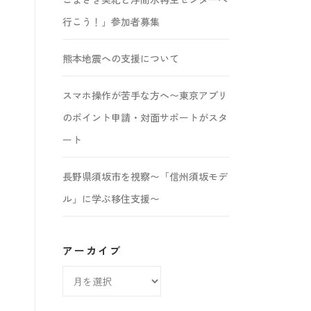
行こう！」参加者募集
熊本地震への支援について
スマホ操作が苦手な方へ〜東京アプリ
のポイント申請・対面サポートがスタ
ート
長野県須坂市を視察〜「信州須坂モデ
ル」に学ぶ移住支援〜
アーカイブ
ア
ー