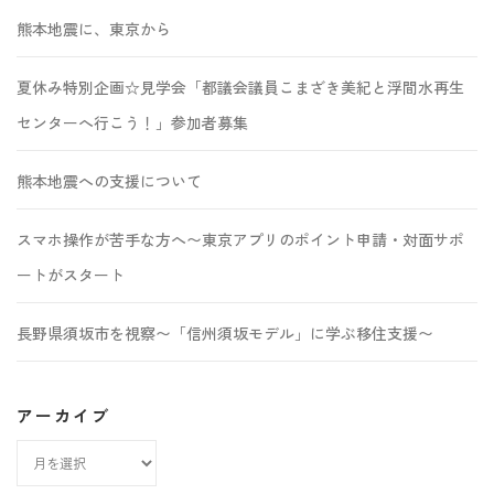
熊本地震に、東京から
夏休み特別企画☆見学会「都議会議員こまざき美紀と浮間水再生
センターへ行こう！」参加者募集
熊本地震への支援について
スマホ操作が苦手な方へ〜東京アプリのポイント申請・対面サポ
ートがスタート
長野県須坂市を視察〜「信州須坂モデル」に学ぶ移住支援〜
アーカイブ
ア
ー