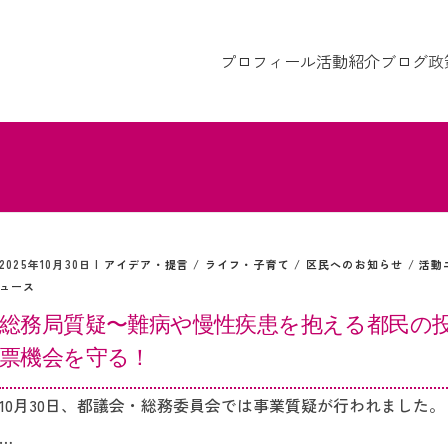
プロフィール
活動紹介
ブログ
政
2025年10月30日 |
アイデア・提言
/
ライフ・子育て
/
区民へのお知らせ
/
活動
ュース
総務局質疑〜難病や慢性疾患を抱える都民の
票機会を守る！
10月30日、都議会・総務委員会では事業質疑が行われました。
…