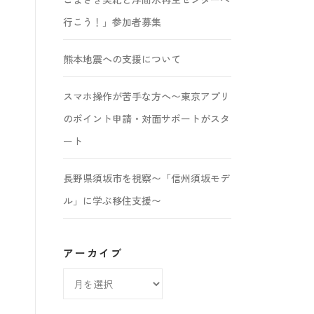
行こう！」参加者募集
熊本地震への支援について
スマホ操作が苦手な方へ〜東京アプリ
のポイント申請・対面サポートがスタ
ート
長野県須坂市を視察〜「信州須坂モデ
ル」に学ぶ移住支援〜
アーカイブ
ア
ー