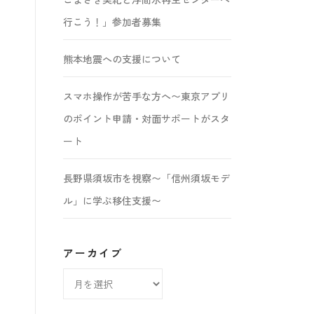
行こう！」参加者募集
熊本地震への支援について
スマホ操作が苦手な方へ〜東京アプリ
のポイント申請・対面サポートがスタ
ート
長野県須坂市を視察〜「信州須坂モデ
ル」に学ぶ移住支援〜
アーカイブ
ア
ー