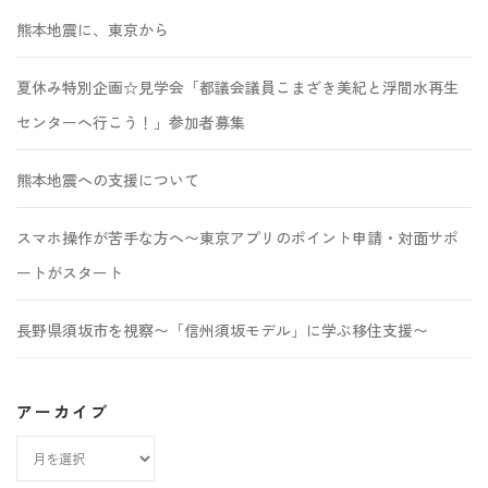
熊本地震に、東京から
夏休み特別企画☆見学会「都議会議員こまざき美紀と浮間水再生
センターへ行こう！」参加者募集
熊本地震への支援について
スマホ操作が苦手な方へ〜東京アプリのポイント申請・対面サポ
ートがスタート
長野県須坂市を視察〜「信州須坂モデル」に学ぶ移住支援〜
アーカイブ
ア
ー