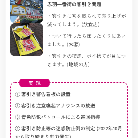
赤羽一番街の客引き問題
・客引きに客を取られて売り上げが
減ってしまう。(飲食店)
・ついて行ったらぼったくりにあい
ました。(お客)
・客引きの喫煙、ポイ捨てが目につ
きます。(地域の方)
実現
① 客引き警告看板の設置
② 客引き注意喚起アナウンスの放送
③ 青色防犯パトロールによる巡回指導
④ 客引き防止等の迷惑防止例の制定 (2022年10月
から取り締まり効力発生)