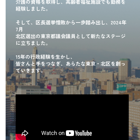
介護の資格を取得し、高齢者福祉施設でも勤務を
経験しました。
そして、区長選挙惜敗から一歩踏み出し、2024年
7月
北区選出の東京都議会議員として新たなステージ
に立ちました。
15年の行政経験を生かし、
皆さんと手をつなぎ、あらたな東京・北区を創っ
ていきます。