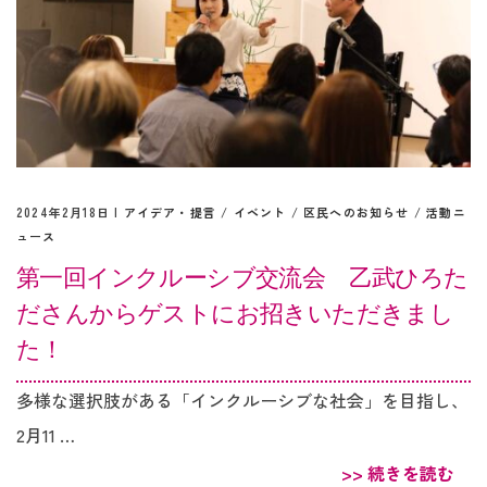
2024年2月18日 |
アイデア・提言
/
イベント
/
区民へのお知らせ
/
活動ニ
ュース
第一回インクルーシブ交流会 乙武ひろた
ださんからゲストにお招きいただきまし
た！
多様な選択肢がある「インクルーシブな社会」を目指し、
2月11 …
>> 続きを読む