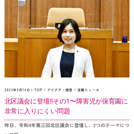
2022年9月14日 |
TOP
/
アイデア・提言
/
活動ニュース
北区議会に登壇‼︎その1〜障害児が保育園に
非常に入りにくい問題
昨日、令和4年第三回北区議会に登壇し、2つのテーマにつ