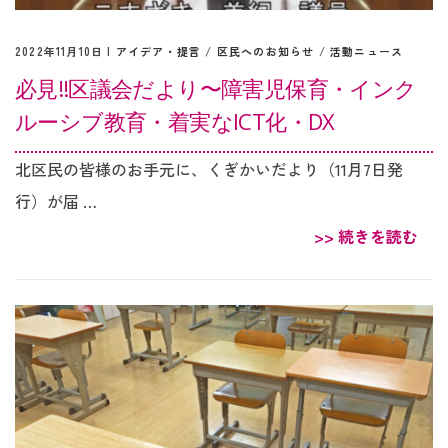
2022年11月10日 |
アイデア・提言
/
区民へのお知らせ
/
活動ニュース
必見‼︎区議会だより〜障害児保育・インク
ルーシブ教育・着実なICT化・DX
北区民の皆様のお手元に、くぎかいだより（11月7日発
行）が届 …
>> 続きを読む