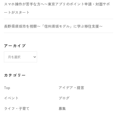
スマホ操作が苦手な方へ〜東京アプリのポイント申請・対面サポ
ートがスタート
長野県須坂市を視察〜「信州須坂モデル」に学ぶ移住支援〜
アーカイブ
ア
ー
カ
カテゴリー
イ
Top
アイデア・提言
ブ
イベント
ブログ
ライフ・子育て
募集