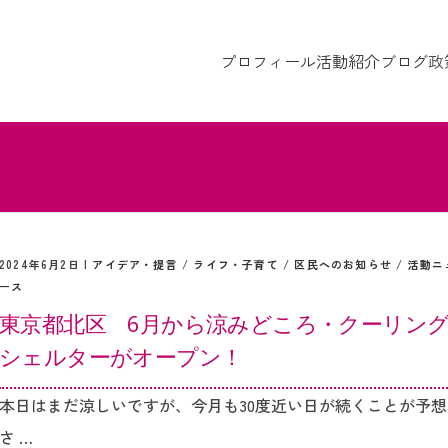
プロフィール
活動紹介
ブログ
政
2024年6月2日 |
アイデア・提言
/
ライフ・子育て
/
区民へのお知らせ
/
活動ニ
ース
東京都北区 6月から涼みどころ・クーリン
シェルターがオープン！
本日はまだ涼しいですが、今月も30度近い日が続くことが予想
さ …