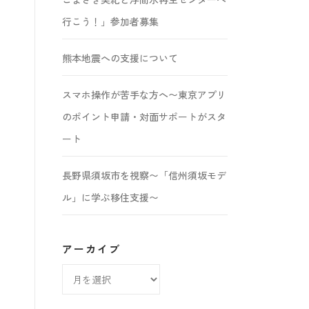
行こう！」参加者募集
熊本地震への支援について
スマホ操作が苦手な方へ〜東京アプリ
のポイント申請・対面サポートがスタ
ート
長野県須坂市を視察〜「信州須坂モデ
ル」に学ぶ移住支援〜
アーカイブ
ア
ー