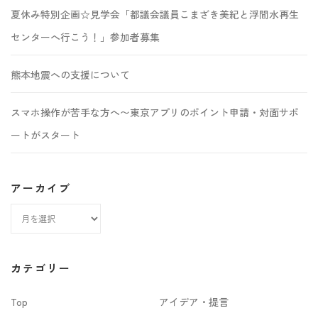
夏休み特別企画☆見学会「都議会議員こまざき美紀と浮間水再生
センターへ行こう！」参加者募集
熊本地震への支援について
スマホ操作が苦手な方へ〜東京アプリのポイント申請・対面サポ
ートがスタート
アーカイブ
ア
ー
カ
カテゴリー
イ
Top
アイデア・提言
ブ