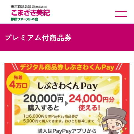
toggle n
プレミアム付商品券