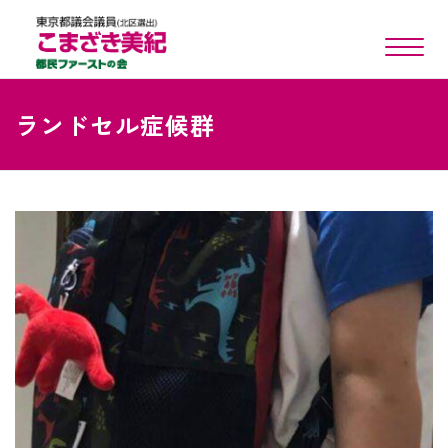
toggle n
ランドセル症候群