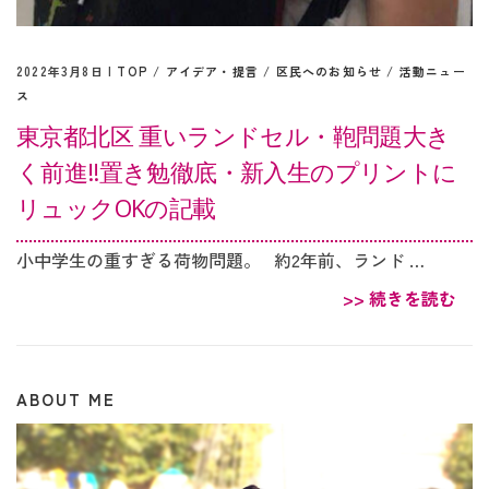
2022年3月8日 |
TOP
/
アイデア・提言
/
区民へのお知らせ
/
活動ニュー
ス
東京都北区 重いランドセル・鞄問題大き
く前進‼︎置き勉徹底・新入生のプリントに
リュックOKの記載
小中学生の重すぎる荷物問題。 約2年前、ランド …
>> 続きを読む
ABOUT ME