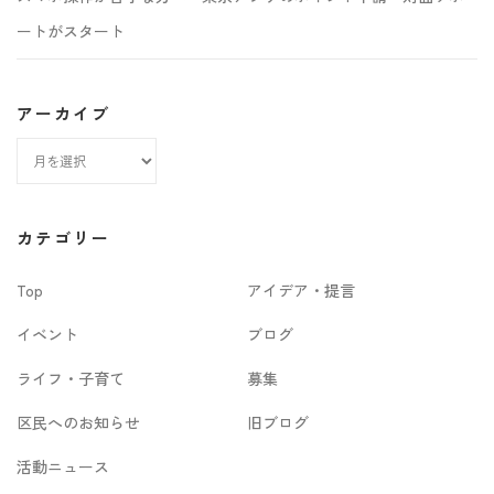
ートがスタート
アーカイブ
ア
ー
カ
カテゴリー
イ
Top
アイデア・提言
ブ
イベント
ブログ
ライフ・子育て
募集
区民へのお知らせ
旧ブログ
活動ニュース