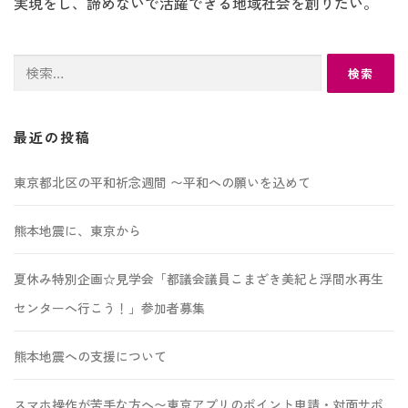
実現をし、諦めないで活躍できる地域社会を創りたい。
検
索:
最近の投稿
東京都北区の平和祈念週間 〜平和への願いを込めて
熊本地震に、東京から
夏休み特別企画☆見学会「都議会議員こまざき美紀と浮間水再生
センターへ行こう！」参加者募集
熊本地震への支援について
スマホ操作が苦手な方へ〜東京アプリのポイント申請・対面サポ