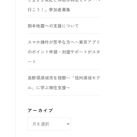
行こう！」参加者募集
熊本地震への支援について
スマホ操作が苦手な方へ〜東京アプリ
のポイント申請・対面サポートがスタ
ート
長野県須坂市を視察〜「信州須坂モデ
ル」に学ぶ移住支援〜
アーカイブ
ア
ー