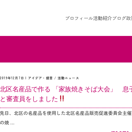
プロフィール
活動紹介
ブログ
政
2019年12月7日 |
アイデア・提言
/
活動ニュース
北区名産品で作る 「家族焼きそば大会」 息
と審査員をしました
先日、北区の名産品を使用した北区名産品販売促進委員会主催
の焼 …