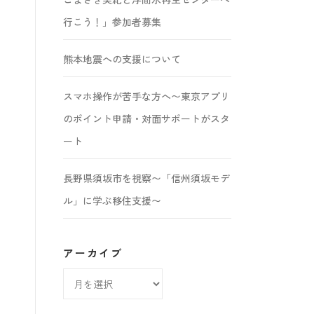
行こう！」参加者募集
熊本地震への支援について
スマホ操作が苦手な方へ〜東京アプリ
のポイント申請・対面サポートがスタ
ート
長野県須坂市を視察〜「信州須坂モデ
ル」に学ぶ移住支援〜
アーカイブ
ア
ー