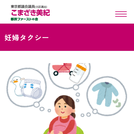
toggle n
妊婦タクシー