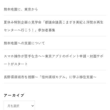
熊本地震に、東京から
夏休み特別企画☆見学会「都議会議員こまざき美紀と浮間水再生
センターへ行こう！」参加者募集
熊本地震への支援について
スマホ操作が苦手な方へ〜東京アプリのポイント申請・対面サポ
ートがスタート
長野県須坂市を視察〜「信州須坂モデル」に学ぶ移住支援〜
アーカイブ
ア