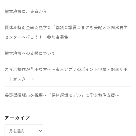
熊本地震に、東京から
夏休み特別企画☆見学会「都議会議員こまざき美紀と浮間水再生
センターへ行こう！」参加者募集
熊本地震への支援について
スマホ操作が苦手な方へ〜東京アプリのポイント申請・対面サポ
ートがスタート
長野県須坂市を視察〜「信州須坂モデル」に学ぶ移住支援〜
アーカイブ
ア