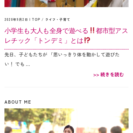
2020年9月2日 |
TOP
/
ライフ・子育て
小学生も大人も全身で遊べる
都市型アス
レチック「トンデミ」とは
先日、子どもたちが 「思いっきり体を動かして遊びた
い！ でも …
>> 続きを読む
ABOUT ME