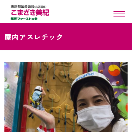
toggle n
屋内アスレチック