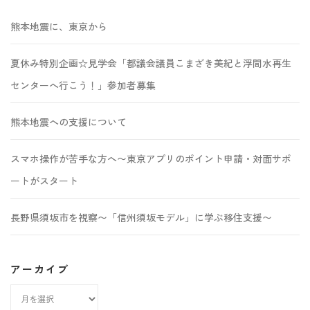
熊本地震に、東京から
夏休み特別企画☆見学会「都議会議員こまざき美紀と浮間水再生
センターへ行こう！」参加者募集
熊本地震への支援について
スマホ操作が苦手な方へ〜東京アプリのポイント申請・対面サポ
ートがスタート
長野県須坂市を視察〜「信州須坂モデル」に学ぶ移住支援〜
アーカイブ
ア