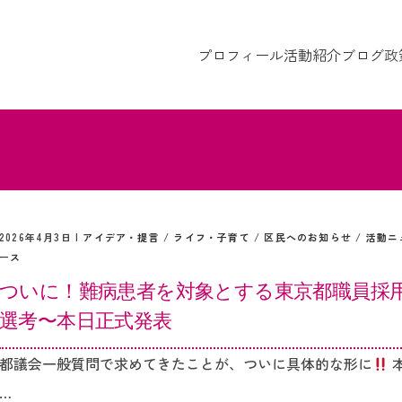
プロフィール
活動紹介
ブログ
政
2026年4月3日 |
アイデア・提言
/
ライフ・子育て
/
区民へのお知らせ
/
活動ニ
ース
ついに！難病患者を対象とする東京都職員採
選考〜本日正式発表
都議会一般質問で求めてきたことが、ついに具体的な形に
…