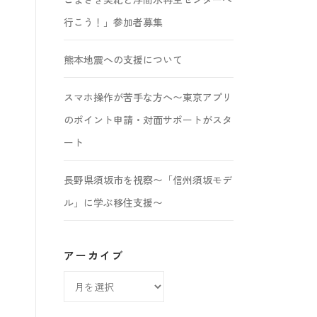
行こう！」参加者募集
熊本地震への支援について
スマホ操作が苦手な方へ〜東京アプリ
のポイント申請・対面サポートがスタ
ート
長野県須坂市を視察〜「信州須坂モデ
ル」に学ぶ移住支援〜
アーカイブ
ア
ー