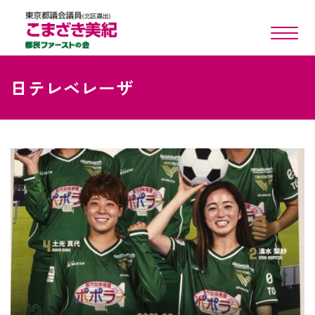
toggle n
日テレベレーザ