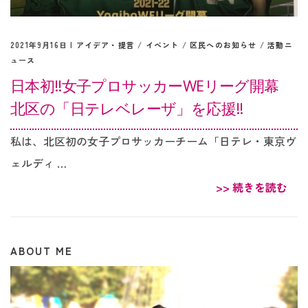
2021年9月16日 |
アイデア・提言
/
イベント
/
区民へのお知らせ
/
活動ニ
ュース
日本初‼︎女子プロサッカーWEリーグ開幕
北区の「日テレベレーザ」を応援‼︎
私は、北区初の女子プロサッカーチーム「日テレ・東京ヴ
ェルディ …
>> 続きを読む
ABOUT ME