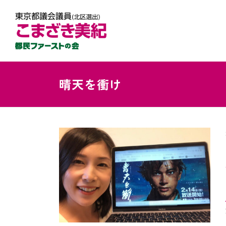
晴天を衝け