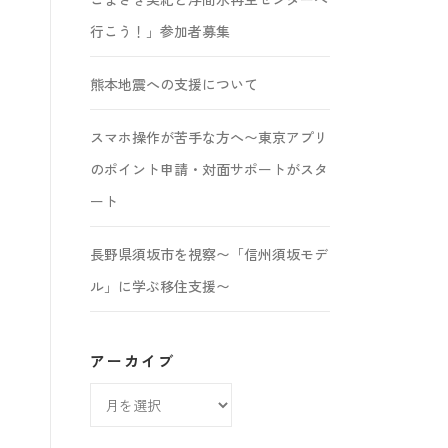
行こう！」参加者募集
熊本地震への支援について
スマホ操作が苦手な方へ〜東京アプリ
のポイント申請・対面サポートがスタ
ート
長野県須坂市を視察〜「信州須坂モデ
ル」に学ぶ移住支援〜
アーカイブ
ア
ー