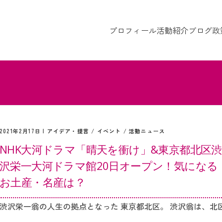
プロフィール
活動紹介
ブログ
政
2021年2月17日 |
アイデア・提言
/
イベント
/
活動ニュース
NHK大河ドラマ「晴天を衝け」&東京都北区渋
沢栄一大河ドラマ館20日オープン！気になる
お土産・名産は？
渋沢栄一翁の人生の拠点となった 東京都北区。 渋沢翁は、北