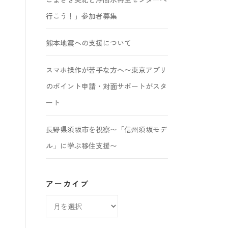
行こう！」参加者募集
熊本地震への支援について
スマホ操作が苦手な方へ〜東京アプリ
のポイント申請・対面サポートがスタ
ート
長野県須坂市を視察〜「信州須坂モデ
ル」に学ぶ移住支援〜
アーカイブ
ア
ー