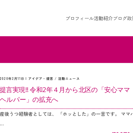
プロフィール
活動紹介
ブログ
政
2020年2月11日 |
アイデア・提言
/
活動ニュース
提言実現‼︎ 令和2年４月から北区の「安心ママ
ヘルパー」の拡充へ
産後うつ経験者としては、 「ホッとした」の一言です。 ママ
…