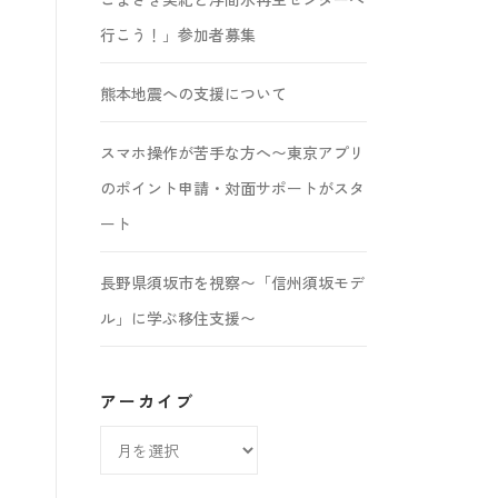
行こう！」参加者募集
熊本地震への支援について
スマホ操作が苦手な方へ〜東京アプリ
のポイント申請・対面サポートがスタ
ート
長野県須坂市を視察〜「信州須坂モデ
ル」に学ぶ移住支援〜
アーカイブ
ア
ー