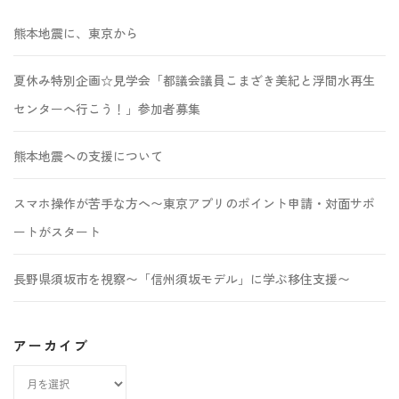
熊本地震に、東京から
夏休み特別企画☆見学会「都議会議員こまざき美紀と浮間水再生
センターへ行こう！」参加者募集
熊本地震への支援について
スマホ操作が苦手な方へ〜東京アプリのポイント申請・対面サポ
ートがスタート
長野県須坂市を視察〜「信州須坂モデル」に学ぶ移住支援〜
アーカイブ
ア