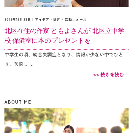
2019年12月23日 |
アイデア・提言
/
活動ニュース
北区在住の作家 ともよさんが 北区立中学
校 保健室に本のプレゼントを
中学生の頃、統合失調症となり、情報が少ない中でひと
り、苦悩し …
>> 続きを読む
ABOUT ME