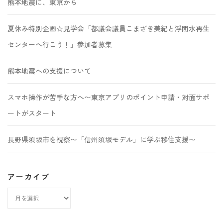
熊本地震に、東京から
夏休み特別企画☆見学会「都議会議員こまざき美紀と浮間水再生
センターへ行こう！」参加者募集
熊本地震への支援について
スマホ操作が苦手な方へ〜東京アプリのポイント申請・対面サポ
ートがスタート
長野県須坂市を視察〜「信州須坂モデル」に学ぶ移住支援〜
アーカイブ
ア
ー