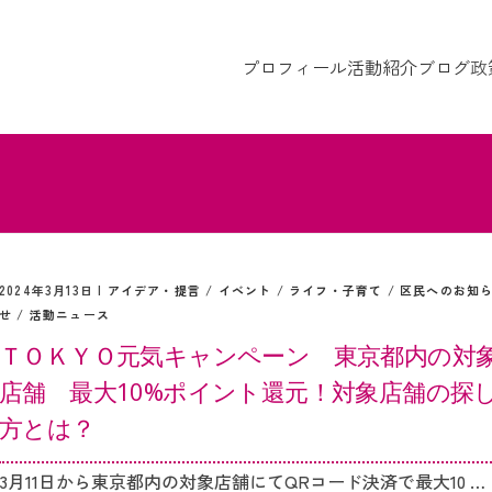
プロフィール
活動紹介
ブログ
政
2024年3月13日 |
アイデア・提言
/
イベント
/
ライフ・子育て
/
区民へのお知
せ
/
活動ニュース
ＴＯＫＹＯ元気キャンペーン 東京都内の対
店舗 最大10%ポイント還元！対象店舗の探
方とは？
3月11日から東京都内の対象店舗にてQRコード決済で最大10 …