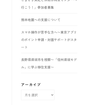
行こう！」参加者募集
熊本地震への支援について
スマホ操作が苦手な方へ〜東京アプリ
のポイント申請・対面サポートがスタ
ート
長野県須坂市を視察〜「信州須坂モデ
ル」に学ぶ移住支援〜
アーカイブ
ア
ー