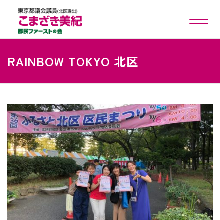
toggle n
RAINBOW TOKYO 北区