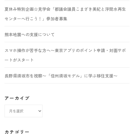
夏休み特別企画☆見学会「都議会議員こまざき美紀と浮間水再生
センターへ行こう！」参加者募集
熊本地震への支援について
スマホ操作が苦手な方へ〜東京アプリのポイント申請・対面サポ
ートがスタート
長野県須坂市を視察〜「信州須坂モデル」に学ぶ移住支援〜
アーカイブ
ア
ー
カ
カテゴリー