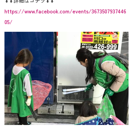
⬇︎
⬇︎
詳細はコチラ
⬇︎
⬇︎
https://www.facebook.com/events/3673507937446
05/