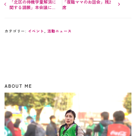
「北区の待機学童解消に
「復職ママのお話会」残2
関する請願」本会議にお
席
いて全会一致で賛成へ
カテゴリー:
イベント
,
活動ニュース
ABOUT ME