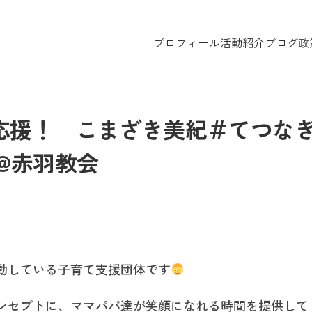
プロフィール
活動紹介
ブログ
政
応援！ こまざき美紀＃てつな
@赤羽教会
動している子育て支援団体です
ンセプトに、ママパパ達が笑顔になれる時間を提供して