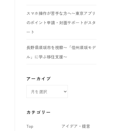
スマホ操作が苦手な方へ〜東京アプリ
のポイント申請・対面サポートがスタ
ート
長野県須坂市を視察〜「信州須坂モデ
ル」に学ぶ移住支援〜
アーカイブ
ア
ー
カ
カテゴリー
イ
Top
アイデア・提言
ブ