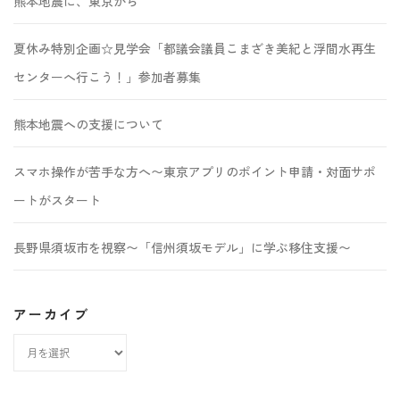
熊本地震に、東京から
夏休み特別企画☆見学会「都議会議員こまざき美紀と浮間水再生
センターへ行こう！」参加者募集
熊本地震への支援について
スマホ操作が苦手な方へ〜東京アプリのポイント申請・対面サポ
ートがスタート
長野県須坂市を視察〜「信州須坂モデル」に学ぶ移住支援〜
アーカイブ
ア
ー