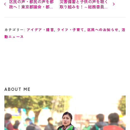
区民の声・都民の声を都
災害備蓄と子供の声を聴く
政へ！東京都議会・都フ
取り組みを！～総務委員会
ァ代表質問ピックアッ
質疑報告
プ！
カテゴリー:
アイデア・提言
,
ライフ・子育て
,
区民へのお知らせ
,
活
動ニュース
ABOUT ME