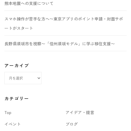
熊本地震への支援について
スマホ操作が苦手な方へ〜東京アプリのポイント申請・対面サポ
ートがスタート
長野県須坂市を視察〜「信州須坂モデル」に学ぶ移住支援〜
アーカイブ
ア
ー
カ
カテゴリー
イ
Top
アイデア・提言
ブ
イベント
ブログ