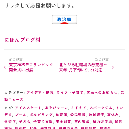
リックして応援お願いします。
にほんブログ村
前の記事
次の記事
東京2025デフリンピック
北とぴあ駐輪場の券売機〜
開会式に出席
来年1月下旬にSuica対応・2
台体制へ
カテゴリー:
アイデア・提言
,
ライフ・子育て
,
区民へのお知らせ
,
活
動ニュース
タグ:
アイススケート
,
あそびマーレ
,
キドキド
,
スポーツジム
,
トン
デミ
,
プール
,
ボルダリング
,
体育館
,
公民連携
,
地域経済
,
夏休み
,
外遊び
,
子ども
,
子育て支援
,
安全対策
,
室内遊戯
,
屋内遊び場
,
民間
施設
,
熱中症
,
猛暑
,
知育玩具
,
総務委員会
,
補助制度
,
都議会