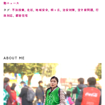
動ニュース
タグ:
不法投棄
,
北区
,
地域安全
,
桐ヶ丘
,
治安対策
,
空き家問題
,
行
政対応
,
都営住宅
ABOUT ME