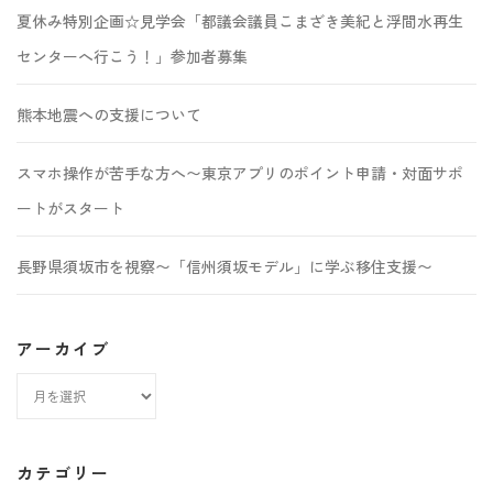
夏休み特別企画☆見学会「都議会議員こまざき美紀と浮間水再生
センターへ行こう！」参加者募集
熊本地震への支援について
スマホ操作が苦手な方へ〜東京アプリのポイント申請・対面サポ
ートがスタート
長野県須坂市を視察〜「信州須坂モデル」に学ぶ移住支援〜
アーカイブ
ア
ー
カ
カテゴリー