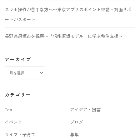
スマホ操作が苦手な方へ〜東京アプリのポイント申請・対面サポ
ートがスタート
長野県須坂市を視察〜「信州須坂モデル」に学ぶ移住支援〜
アーカイブ
ア
ー
カ
カテゴリー
イ
Top
アイデア・提言
ブ
イベント
ブログ
ライフ・子育て
募集