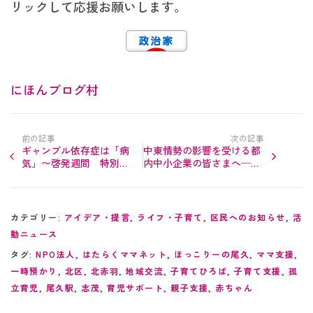
リックして応援お願いします。
にほんブログ村
前の記事
次の記事
ギャンブル依存症は「病
中東情勢の影響を受ける都
気」〜啓発週間 特別セ
内中小企業の皆さまへ─都
ミナーに参加
の特別相談窓口が開設され
ています
カテゴリー:
アイデア・提言
,
ライフ・子育て
,
区民へのお知らせ
,
活
動ニュース
タグ:
NPO法人
,
はたらくママネット
,
ほっこりーの尾久
,
ママ支援
,
一時預かり
,
北区
,
北赤羽
,
地域交流
,
子育てひろば
,
子育て支援
,
孤
立育児
,
尾久駅
,
志茂
,
育児サポート
,
親子支援
,
赤ちゃん