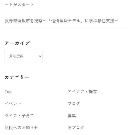
ートがスタート
長野県須坂市を視察〜「信州須坂モデル」に学ぶ移住支援〜
アーカイブ
ア
ー
カ
カテゴリー
イ
Top
アイデア・提言
ブ
イベント
ブログ
ライフ・子育て
募集
区民へのお知らせ
旧ブログ