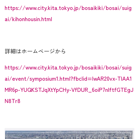
https://www.city.kita.tokyo.jp/bosaikiki/bosai/suig
ai/kihonhousin.html
詳細はホームページから
https://www.city.kita.tokyo.jp/bosaikiki/bosai/suig
ai/event/symposium1.html?fbclid=IwAR20vx-TlAA1
MR6p-YUQKSTJqXtYpCHy-VfDUR_6oiP7nIftfGTEgJ
N8Tr8