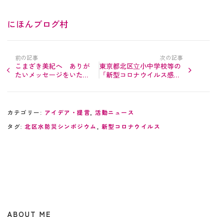
にほんブログ村
前の記事
次の記事
こまざき美紀へ ありが
東京都北区⽴小中学校等の
たいメッセージをいただ
「新型コロナウイルス感染
きました
症対策ガイドライン」が改
定。暑い際にマスク外して
良い…
カテゴリー:
アイデア・提言
,
活動ニュース
タグ:
北区水防災シンポジウム
,
新型コロナウイルス
ABOUT ME