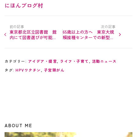
にほんブログ村
前の記事
次の記事
東京都北区立図書館 館
65歳以上の方へ 東京大規
内にて図書選びが可能
模接種センターでの新型コ
に‼︎ 本日5月12日から
ロナワクチン接種予約が開
始‼︎
カテゴリー:
アイデア・提言
,
ライフ・子育て
,
活動ニュース
タグ:
HPVワクチン
,
子宮頸がん
ABOUT ME