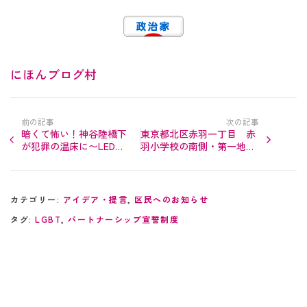
にほんブログ村
前の記事
次の記事
暗くて怖い！神谷陸橋下
東京都北区赤羽一丁目 赤
が犯罪の温床に〜LED照
羽小学校の南側・第一地区
明を設置してもらいまし
の再開発はどうなる？
た
カテゴリー:
アイデア・提言
,
区民へのお知らせ
タグ:
LGBT
,
パートナーシップ宣誓制度