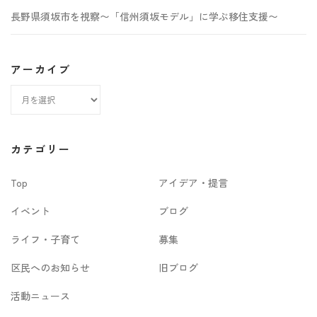
長野県須坂市を視察〜「信州須坂モデル」に学ぶ移住支援〜
アーカイブ
ア
ー
カ
カテゴリー
イ
Top
アイデア・提言
ブ
イベント
ブログ
ライフ・子育て
募集
区民へのお知らせ
旧ブログ
活動ニュース