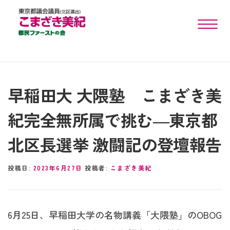
toggle n
早稲田大 大隈塾 こまざき美
紀完全無所属で挑む―東京都
北区長選挙 激闘記の登壇報告
投稿日:
2023年6月27日
投稿者:
こまざき美紀
6月25日、早稲田大学の名物講義「大隈塾」のOBOG