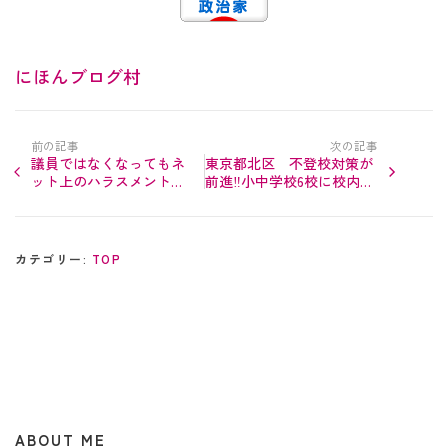
にほんブログ村
前の記事
次の記事
議員ではなくなってもネ
東京都北区 不登校対策が
ット上のハラスメントが
前進‼︎小中学校6校に校内別
続いている件
室の居場所を設置予定
カテゴリー:
TOP
ABOUT ME