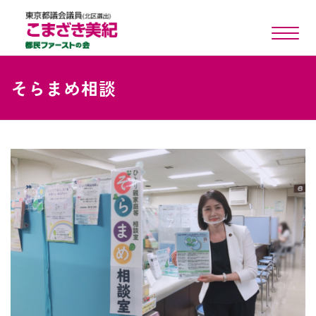
toggle n
そらまめ相談