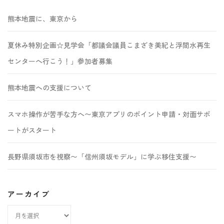
熊本地震に、東京から
夏休み特別企画☆見学会「都議会議員こまざき美紀と浮間水再生
センターへ行こう！」参加者募集
熊本地震への支援について
スマホ操作が苦手な方へ〜東京アプリのポイント申請・対面サポ
ートがスタート
長野県須坂市を視察〜「信州須坂モデル」に学ぶ移住支援〜
アーカイブ
ア