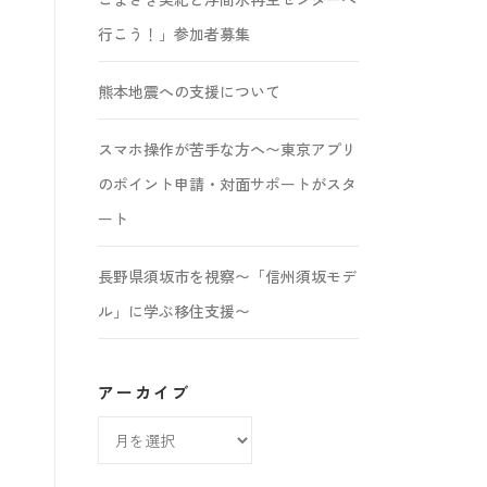
行こう！」参加者募集
熊本地震への支援について
スマホ操作が苦手な方へ〜東京アプリ
のポイント申請・対面サポートがスタ
ート
長野県須坂市を視察〜「信州須坂モデ
ル」に学ぶ移住支援〜
アーカイブ
ア
ー