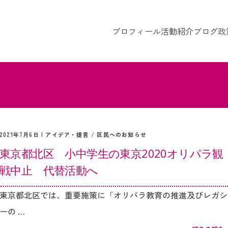
プロフィール
活動紹介
ブログ
政
2021年7月6日 |
アイデア・提言
/
区民へのお知らせ
東京都北区 小中学生の東京2020オリパラ観
戦中止 代替活動へ
東京都北区では、重要施策に「オリパラ教育の推進及びレガシ
ーの …