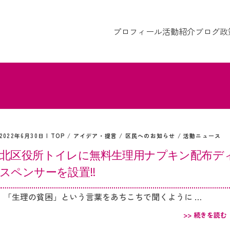
プロフィール
活動紹介
ブログ
政
2022年6月30日 |
TOP
/
アイデア・提言
/
区民へのお知らせ
/
活動ニュース
北区役所トイレに無料生理用ナプキン配布デ
スペンサーを設置‼︎
「生理の貧困」という言葉をあちこちで聞くように …
>> 続きを読む