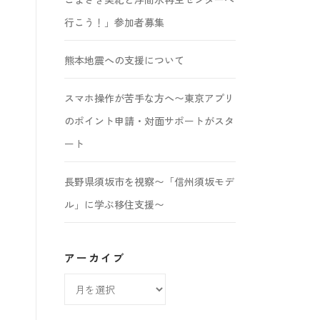
行こう！」参加者募集
熊本地震への支援について
スマホ操作が苦手な方へ〜東京アプリ
のポイント申請・対面サポートがスタ
ート
長野県須坂市を視察〜「信州須坂モデ
ル」に学ぶ移住支援〜
アーカイブ
ア
ー